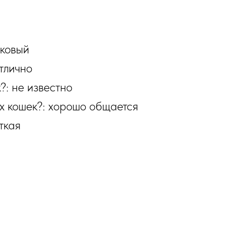
сковый
тлично
?: не известно
х кошек?: хорошо общается
ткая