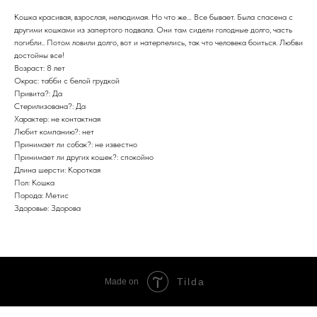
Кошка красивая, взрослая, нелюдимая. Но что же… Все бывает. Была спасена с
другими кошками из запертого подвала. Они там сидели голодные долго, часть
погибли.. Потом ловили долго, вот и натерпелись, так что человека боиться. Любви
достойны все!
Возраст: 8 лет
Окрас: табби с белой грудкой
Привита?: Да
Стерилизована?: Да
Характер: не контактная
Любит компанию?: нет
Принимает ли собак?: не известно
Принимает ли других кошек?: спокойно
Длина шерсти: Короткая
Пол: Кошка
Порода: Метис
Здоровье: Здорова
Tilda
Made on