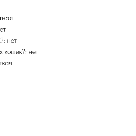
тная
ет
?: нет
 кошек?: нет
ткая