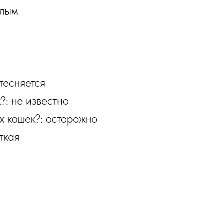
елым
тесняется
?: не известно
х кошек?: осторожно
ткая