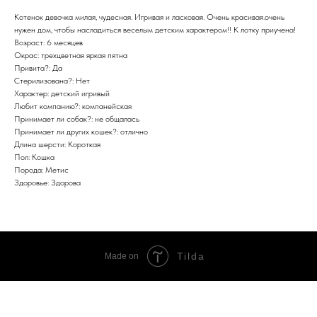
Котенок девочка милая, чудесная. Игривая и ласковая. Очень красивая.очень
нужен дом, чтобы насладиться веселым детским характером!! К лотку приучена!
Возраст: 6 месяцев
Окрас: трехцветная яркая пятна
Привита?: Да
Стерилизована?: Нет
Характер: детский игривый
Любит компанию?: компанейская
Принимает ли собак?: не общалась
Принимает ли других кошек?: отлично
Длина шерсти: Короткая
Пол: Кошка
Порода: Метис
Здоровье: Здорова
Tilda
Made on